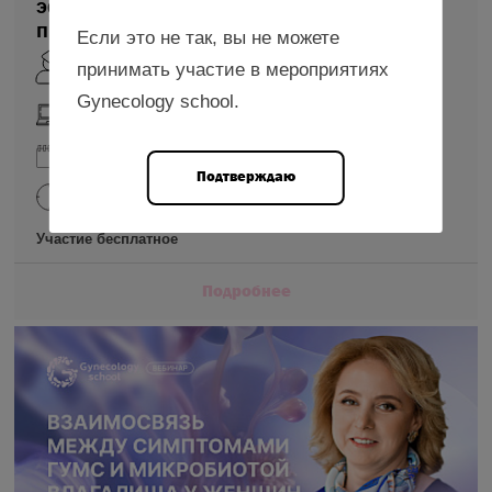
эффекты и клинические перспективы
применения
Если это не так, вы не можете
принимать участие в мероприятиях
Карева Е.Н.
Gynecology school.
онлайн-формат
28 августа 2026
Подтверждаю
10:00—11:00 (мск)
Участие бесплатное
Подробнее