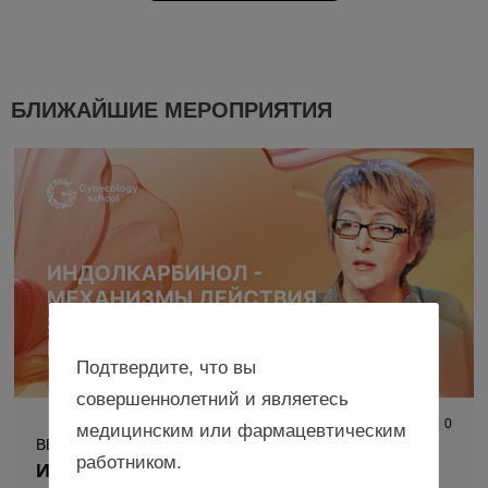
БЛИЖАЙШИЕ МЕРОПРИЯТИЯ
Подтвердите, что вы
совершеннолетний и являетесь
1 149
0
медицинским или фармацевтическим
ВЕБИНАР
работником.
Индолкарбинол – механизмы действия,