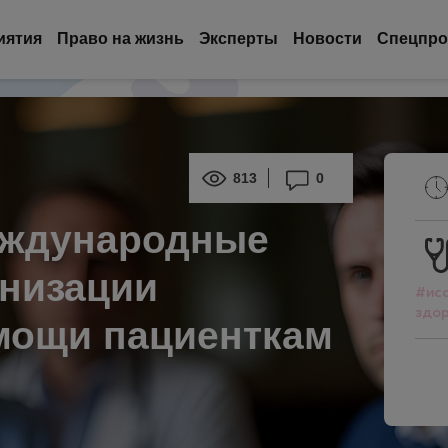
иятия
Право на жизнь
Эксперты
Новости
Спецпро
813
0
еждународные
анизации
#ис
здо
мощи пациенткам