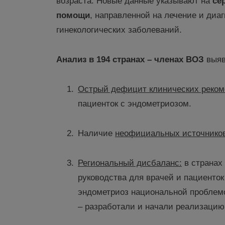
возраста. Новые данные указывают на
се
помощи
, направленной на лечение и диа
гинекологических заболеваний.
Анализ
в 194 странах –
членах ВОЗ
выя
Острый дефицит клинических реко
пациенток с эндометриозом.
Наличие
неофи
циальных источнико
Региональный дисбаланс
:
в странах
руководства для врачей и пациенток
эндометриоз национальной проблемой
– разработали и начали реализацию