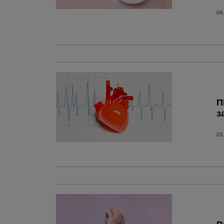
04
П
з
03