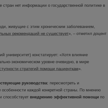
е стран нет информации о государственной политике в
юди, живущие с этим хроническим заболеванием,
альных рекомендаций не существует
», – отметил доцент
й университет) констатирует: «Хотя влияние
льно-экономическом уровне очевидно, в мире
ступности стратегий помощи пациенткам
».
ествующие руководства
:
пересмотреть и
 особенности каждой конкретной страны. По мнению
и способствует
внедрению эффективной помощи
по