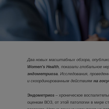
Два новых масштабных обзора, опублик
Women's
Health
, показали глобальное не
эндометриоза
. Исследования, проведе
и скоординированным действия
м
на
госу
Эндометриоз
– хроническое воспалитель
оценкам ВОЗ, от этой патологии в мире с