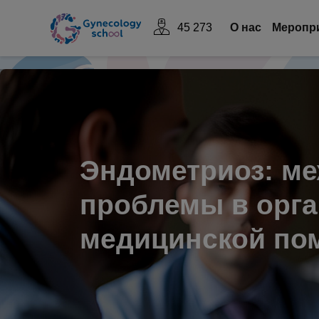
45 273
О нас
Mеропр
Эндометриоз: м
проблемы в орг
медицинской по