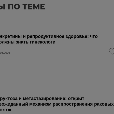
Ы ПО ТЕМЕ
нкретины и репродуктивное здоровье: что
олжны знать гинекологи
.08.2026
руктоза и метастазирование: открыт
еожиданный механизм распространения раковых
леток