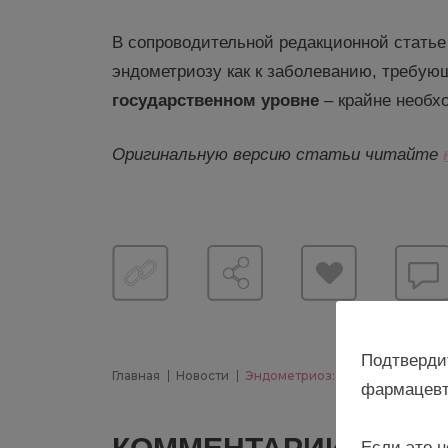
В сопроводительной редакционной стать
эндометриозу как к заболеванию, требу
государственном уровне
– крайне необх
Оригинальную версию статьи читайте
Подтверди
Главная
Новости
Эндометриоз: международные 
фармацевт
0
Если это н