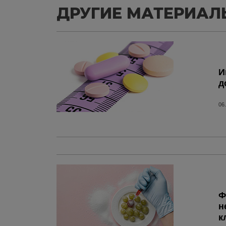
ДРУГИЕ МАТЕРИАЛ
И
д
06
Ф
н
к