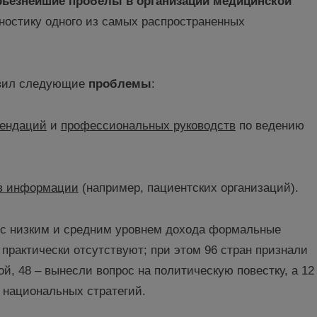
рьезнейшие пробелы
в
организации медицинской
гностику одного из самых распространенных
вил следующие
проблемы
:
мендаций
и
профессиональных руководств
по ведению
в информации
(например, пациентских организаций).
 с низким и средним уровнем дохода формальные
 практически отсутствуют; при этом
96 стран признали
, 48 – вынесли вопрос на политическую повестку, а 12
 национальных стратегий.