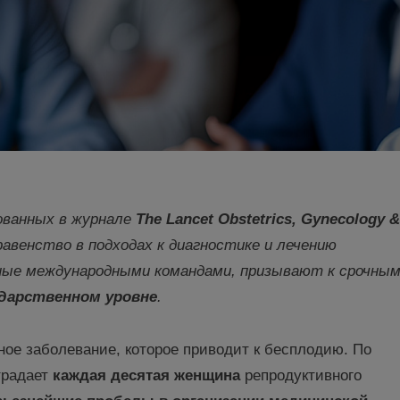
ованных в журнале
The
Lancet
Obstetrics
,
Gynecology
&
равенство в подходах к диагностике и лечению
нные международными командами,
призывают к срочны
дарственном уровне
.
ное заболевание, которое приводит к бесплодию. По
традает
каждая десятая женщина
репродуктивного