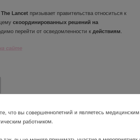
е
The Lancet
призывает правительства относиться к
ющему
скоординированных
решений на
одимо перейти от осведомленности к
действиям
.
на сайте
те, что вы совершеннолетний и являетесь медицинским
проблемы в организации медицинской помощи пациенткам
ическим работником.
е так, вы не можете принимать участие в мероприятиях