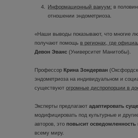
Информационный вакуум
:
в половин
отношении эндометриоза.
«Наши выводы показывают, что многие л
получают помощь
в регионах, где офици
Девон Эванс
(Университет Манитобы).
Профессор
Крина
Зондерван
(Оксфордски
эндометриоза на индивидуальном и социа
существуют
огромные диспропорции в до
Эксперты предлагают
адаптировать сущ
модифицировать под культурные и другие
авторов, это
повысит осведомленность
всему миру.