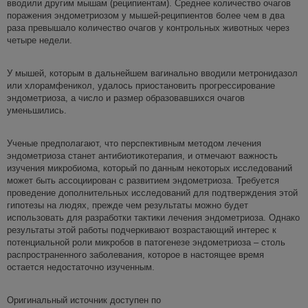
вводили другим мышам (реципиентам). Среднее количество очагов
поражения эндометриозом у мышей-реципиентов более чем в два
раза превышало количество очагов у контрольных животных через
четыре недели.
У мышей, которым в дальнейшем вагинально вводили метронидазол
или хлорамфеникол, удалось приостановить прогрессирование
эндометриоза, а число и размер образовавшихся очагов
уменьшились.
Ученые предполагают, что перспективным методом лечения
эндометриоза станет антибиотикотерапия, и отмечают важность
изучения микробиома, который по данным некоторых исследований
может быть ассоциирован с развитием эндометриоза. Требуется
проведение дополнительных исследований для подтверждения этой
гипотезы на людях, прежде чем результаты можно будет
использовать для разработки тактики лечения эндометриоза. Однако
результаты этой работы подчеркивают возрастающий интерес к
потенциальной роли микробов в патогенезе эндометриоза – столь
распространенного заболевания, которое в настоящее время
остается недостаточно изученным.
Оригинальный источник доступен по