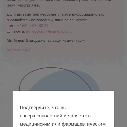
ином мероприятии.
Если вы заметили несоответствия в информации о вас,
обращайтесь по телефону либо по эл. почте:
Тел.:
+7 (999) 894-83-41
Эл. почта:
gynecology@rusmedical.ru
Мы будем благодарны за ваши комментарии.
[gynecology]
Подтвердите, что вы
совершеннолетний и являетесь
медицинским или фармацевтическим