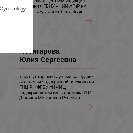
заведующая Центром индукции
овуляции ФГБНУ «НИИ АГиР им.
 Gynecology
Д.О. Отта», г. Санкт-Петербург
Абсатарова
Юлия Сергеевна
к. м. н., старший научный сотрудник
отделения эндокринной гинекологии
ГНЦ РФ ФГБУ «НМИЦ
эндокринологии им. академика И.И.
Дедова» Минздрава России, г. ...