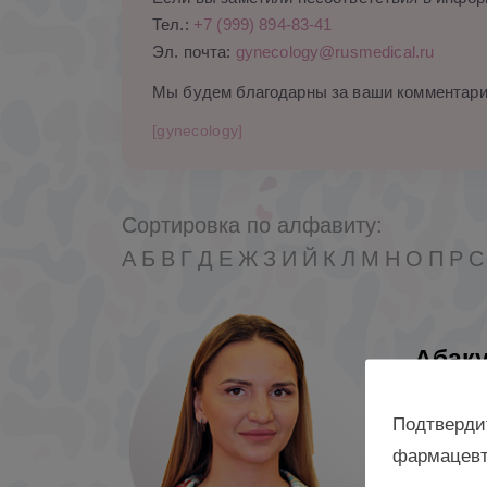
Тел.:
+7 (999) 894-83-41
Эл. почта:
gynecology@rusmedical.ru
Мы будем благодарны за ваши комментари
[gynecology]
Сортировка по алфавиту:
А
Б
В
Г
Д
Е
Ж
З
И
Й
К
Л
М
Н
О
П
Р
С
Абак
Ксени
Подтверди
к. м. н.,
фармацевт
и гинеко