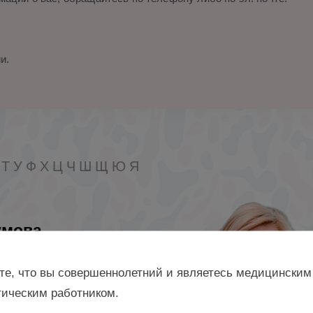
и.
Т
У
Ф
Х
Ц
Ч
Ш
Щ
Ю
Я
умова
я Борисовна
те, что вы совершеннолетний и являетесь медицинским
 доцент кафедры акушерства
ическим работником.
логии ФДПО ФГБОУ ВО