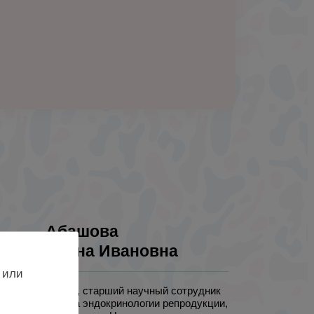
Абашова
Елена Ивановна
 или
к. м. н., старший научный сотрудник
отдела эндокринологии репродукции,