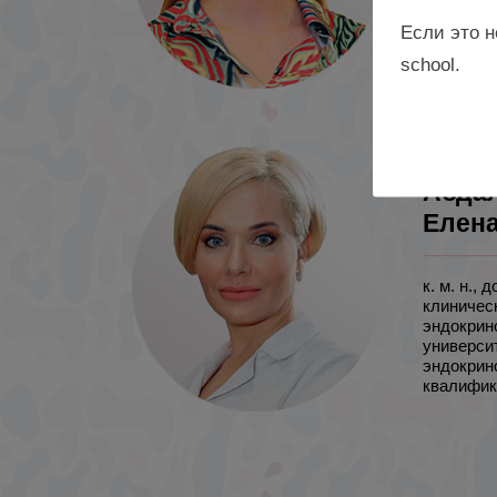
«ПИМУ» М
Нижний Н
Если это н
school.
Абда
Елена
к. м. н.,
клиничес
эндокрин
университ
эндокрин
квалифика