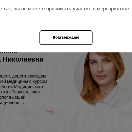
инздрава России, г.
овгород
е так, вы не можете принимать участие в мероприятиях
Подтверждаю
лкина
 Николаевна
 доцент, доцент кафедры
кой медицины с курсом
ологии Медицинского
ета «Реавиз», врач-
олог высшей
ционной ...