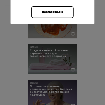
Подтверждаю
27.07.2026
Возможные мишени для терапии
преэклампсии: клеточный
стресс, сосудистая дисфункция
и гипериммунный ответ
10.07.2026
Средства женской гигиены:
скрытые риски для
гормонального здоровья
09.07.2026
Постменопаузальные
кровотечения: когда биопсия
обязательна, а когда можно
подождать