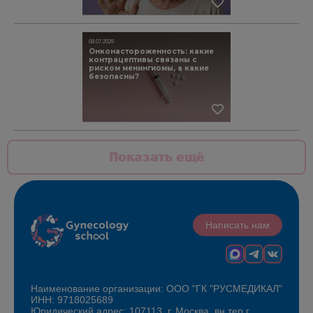
08.07.2026
Онконастороженность: какие
контрацептивы связаны с
риском менингиомы, а какие
безопасны?
Показать ещё
Написать нам
Наименование организации: ООО "ГК "РУСМЕДИКАЛ"
ИНН: 9718025689
Юридический адрес: 107113, г. Москва, вн.тер.г.