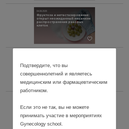
04.08.2026
Фруктоза и метастазирование:
открыт неожиданный механизм
распространения раковых
клеток
03.08.2026
ПМОС повышает риск
сердечно-сосудистых
Подтвердите, что вы
заболеваний в 4 раза
совершеннолетний и являетесь
медицинским или фармацевтическим
работником.
31.07.2026
Вагинизм: как распознать и
Если это не так, вы не можете
помочь пациентке
принимать участие в мероприятиях
Gynecology school.