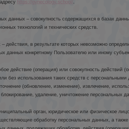
 адресу
https://gynecology.school/
.
ных данных – совокупность содержащихся в базах данн
онных технологий и технических средств.
 – действия, в результате которых невозможно определ
х данных конкретному Пользователю или иному субъек
юбое действие (операция) или совокупность действий (
ли без использования таких средств с персональными 
точнение (обновление, изменение), извлечение, исполь
, блокирование, удаление, уничтожение персональных д
 муниципальный орган, юридическое или физическое лиц
ществляющие обработку персональных данных, а также
ных данных, подлежащих обработке, действия (операци