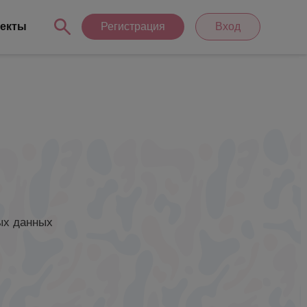
екты
Регистрация
Вход
ых данных