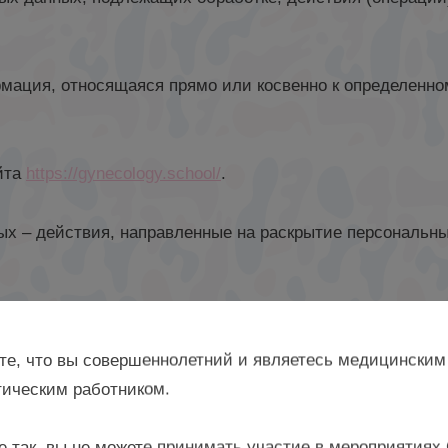
рмация, относящаяся прямо или косвенно к определенн
айта
https://gynecology.school/
.
ых – действия, направленные на раскрытие персональн
ных – любые действия, направленные на раскрытие пер
 на ознакомление с персональными данными неограничен
те, что вы совершеннолетний и являетесь медицинским
редствах массовой информации, размещение в информ
ическим работником.
 данным каким-либо иным способом.
е так, вы не можете принимать участие в мероприятиях