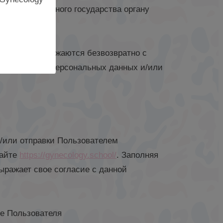
рию иностранного государства органу
ицу.
данные уничтожаются безвозвратно с
ной системе персональных данных и/или
х
и/или отправки Пользователем
сайте
https://gynecology.school/
. Заполняя
ражает свое согласие с данной
е Пользователя