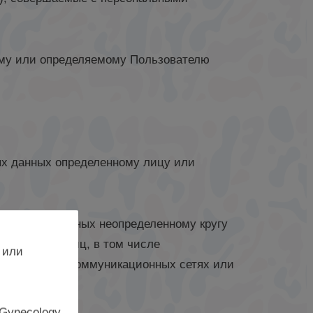
ому или определяемому Пользователю
ых данных определенному лицу или
сональных данных неопределенному кругу
ного круга лиц, в том числе
 или
ационно-телекоммуникационных сетях или
 Gynecology