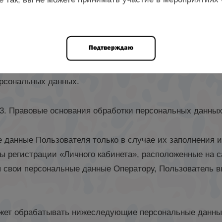
ных данных – передача персональных данных на террито
ранному физическому или иностранному юридическому л
Подтверждаю
– любые действия, в результате которых персональные 
ения содержания персональных данных в информацион
рсональных данных.
3. Правовые основания обработки персональных данны
е данные Пользователя только в случае их заполнения 
ы регистрации «Личного кабинета», расположенные на 
свои персональные данные Оператору, Пользователь вы
ожет обрабатывать нижеследующие персональные данны