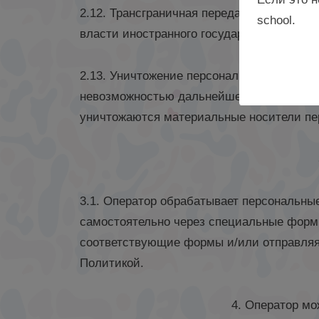
2.12. Трансграничная передача персональ
school.
власти иностранного государства, иност
2.13. Уничтожение персональных данных 
невозможностью дальнейшего восстановл
уничтожаются материальные носители пе
3.1. Оператор обрабатывает персональны
самостоятельно через специальные форм
соответствующие формы и/или отправляя 
Политикой.
4. Оператор м