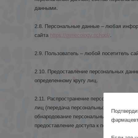
данными.
2.8. Персональные данные – любая инфо
сайта
https://gynecology.school/
.
2.9. Пользователь – любой посетитель с
2.10. Предоставление персональных данн
определенному кругу лиц.
2.11. Распространение персональных дан
лиц (передача персональных данных) или
Подтверди
обнародование персональных данных в с
фармацевт
предоставление доступа к персональным
Если это н