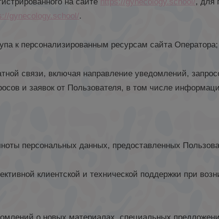
гистрированного на сайте
https://gynecology.school/
, для
s://gynecology.school/
.
тупа к персонализированным ресурсам сайта Оператора;
ратной связи, включая направление уведомлений, запро
просов и заявок от Пользователя, в том числе информац
олноты персональных данных, предоставленных Пользов
ективной клиентской и технической поддержки при возн
домлений о новых материалах, специальных предложен