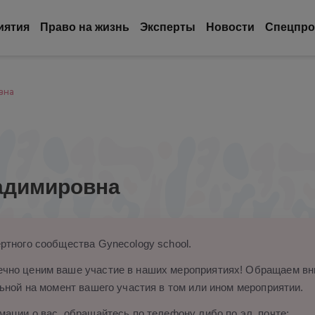
иятия
Право на жизнь
Эксперты
Новости
Спецпро
вна
адимировна
ртного сообщества Gynecology school.
чно ценим ваше участие в наших мероприятиях! Обращаем вни
ьной на момент вашего участия в том или ином мероприятии.
ации о вас, обращайтесь по телефону либо по эл. почте: