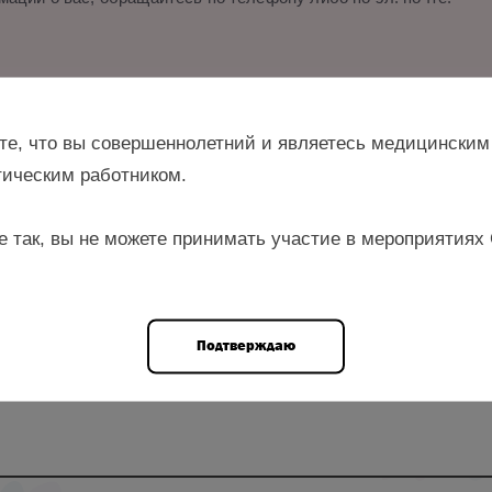
и.
те, что вы совершеннолетний и являетесь медицинским
ическим работником.
е так, вы не можете принимать участие в мероприятиях
ерматовенеролог, косметолог отделения эстетической гинеколо
нальный медицинский исследовательский центр акушерства, гин
ва» Минздрава России, Москва
Подтверждаю