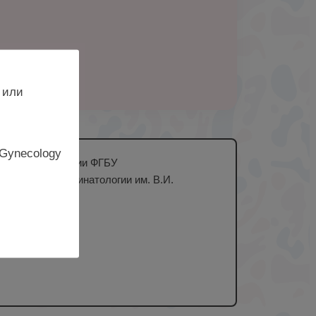
 или
 Gynecology
гии и реабилитации ФГБУ
екологии и перинатологии им. В.И.