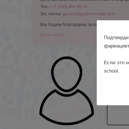
Тел.:
+7 (999) 894-83-41
Эл. почта:
gynecology@rusmedical.ru
Мы будем благодарны за ваши комментари
[gynecology]
Подтверди
фармацевт
Если это н
врач д
school.
«Нацио
Кулако