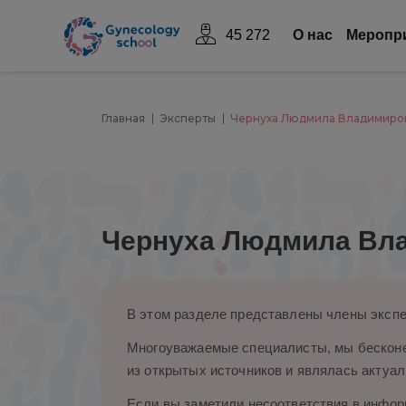
45 272
О нас
Mеропр
Главная
Эксперты
Чернуха Людмила Владимиро
Чернуха Людмила Вл
В этом разделе представлены члены экспе
Многоуважаемые специалисты, мы бесконе
из открытых источников и являлась актуал
Если вы заметили несоответствия в информ