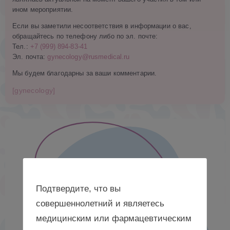
ином мероприятии.
Если вы заметили несоответствия в информации о вас,
обращайтесь по телефону либо по эл. почте:
Тел.:
+7 (999) 894-83-41
Эл. почта:
gynecology@rusmedical.ru
Мы будем благодарны за ваши комментарии.
[gynecology]
Подтвердите, что вы
совершеннолетний и являетесь
медицинским или фармацевтическим