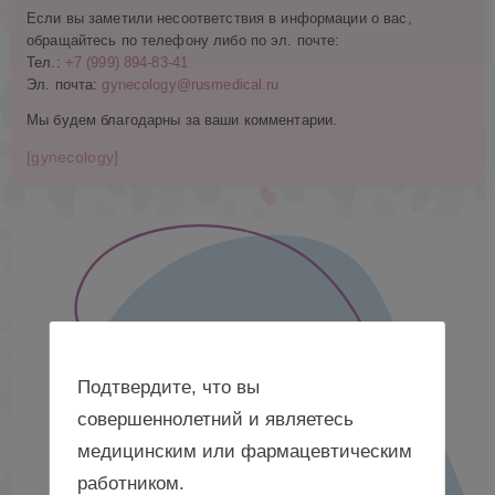
Если вы заметили несоответствия в информации о вас,
обращайтесь по телефону либо по эл. почте:
Тел.:
+7 (999) 894-83-41
Эл. почта:
gynecology@rusmedical.ru
Мы будем благодарны за ваши комментарии.
[gynecology]
Подтвердите, что вы
совершеннолетний и являетесь
медицинским или фармацевтическим
работником.