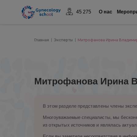
45 275
О нас
Mеропр
Главная
Эксперты
Митрофанова Ирина Владими
Митрофанова Ирина 
В этом разделе представлены члены экспе
Многоуважаемые специалисты, мы бесконе
из открытых источников и являлась актуал
Если вы заметили несоответствия в информ