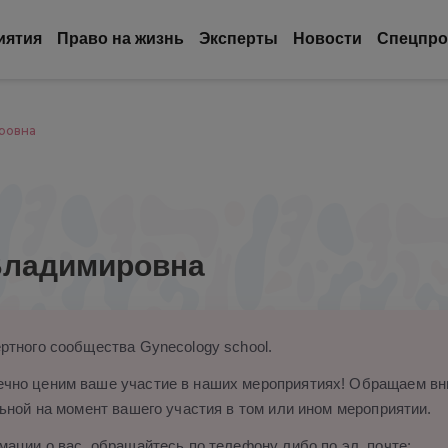
иятия
Право на жизнь
Эксперты
Новости
Спецпро
ровна
Владимировна
ртного сообщества Gynecology school.
чно ценим ваше участие в наших мероприятиях! Обращаем вни
ьной на момент вашего участия в том или ином мероприятии.
ации о вас, обращайтесь по телефону либо по эл. почте: