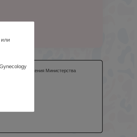
 или
 Gynecology
жбы родовспоможения Министерства