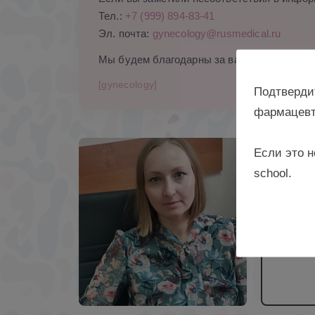
Тел.:
+7 (999) 894-83-41
Эл. почта:
gynecology@rusmedical.ru
Мы будем благодарны за ваши комментари
[gynecology]
Подтверди
фармацевт
Если это н
инспек
school.
здраво