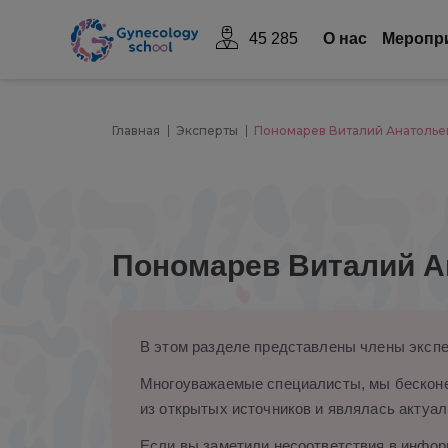
45 285
О нас
Mеропр
Главная
Эксперты
Пономарев Виталий Анатолье
Пономарев Виталий А
В этом разделе представлены члены экспе
Многоуважаемые специалисты, мы бесконе
из открытых источников и являлась актуал
Если вы заметили несоответствия в информ