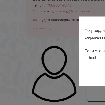
Тел.:
+7 (999) 894-83-41
Эл. почта:
gynecology@rusmedical.ru
Мы будем благодарны за ваши комментари
[gynecology]
Подтверди
фармацевт
Если это н
к. м. 
school.