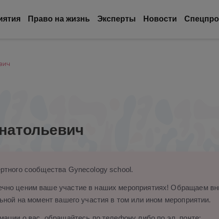
иятия
Право на жизнь
Эксперты
Новости
Спецпро
вич
натольевич
ртного сообщества Gynecology school.
чно ценим ваше участие в наших мероприятиях! Обращаем вни
ьной на момент вашего участия в том или ином мероприятии.
ации о вас, обращайтесь по телефону либо по эл. почте: