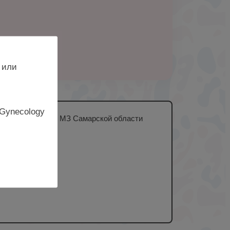
 или
 Gynecology
женщинам и детям МЗ Самарской области