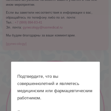
ином мероприятии.
Если вы заметили несоответствия в информации о вас,
обращайтесь по телефону либо по эл. почте:
Тел.:
+7 (999) 894-83-41
Эл. почта:
gynecology@rusmedical.ru
Мы будем благодарны за ваши комментарии.
[gynecology]
Подтвердите, что вы
совершеннолетний и являетесь
медицинским или фармацевтическим
работником.