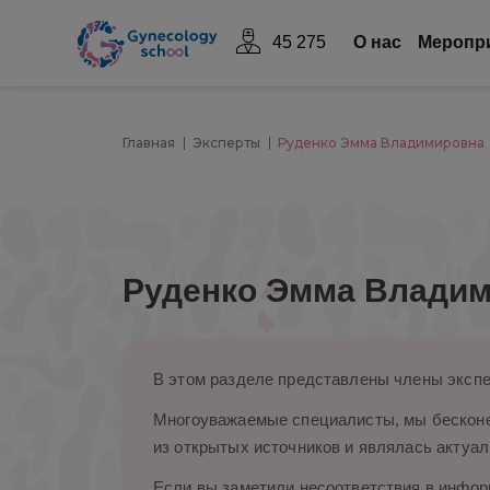
45 275
О нас
Mеропр
Главная
Эксперты
Руденко Эмма Владимировна
Руденко Эмма Влади
В этом разделе представлены члены экспе
Многоуважаемые специалисты, мы бесконе
из открытых источников и являлась актуал
Если вы заметили несоответствия в информ