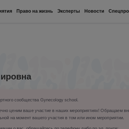
иятия
Право на жизнь
Эксперты
Новости
Спецпро
мировна
ртного сообщества Gynecology school.
чно ценим ваше участие в наших мероприятиях! Обращаем вни
ьной на момент вашего участия в том или ином мероприятии.
ации о вас, обращайтесь по телефону либо по эл. почте: