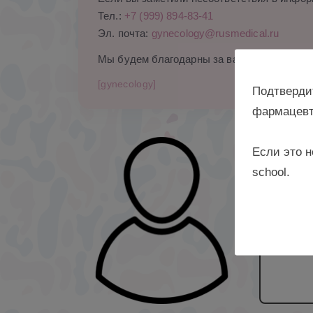
Тел.:
+7 (999) 894-83-41
Эл. почта:
gynecology@rusmedical.ru
Мы будем благодарны за ваши комментари
[gynecology]
Подтверди
фармацевт
Если это н
д. м. 
school.
медици