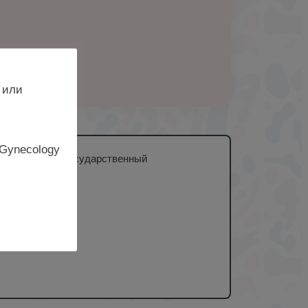
 или
 Gynecology
 «Белорусский государственный