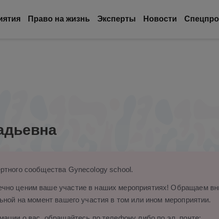
иятия
Право на жизнь
Эксперты
Новости
Спецпро
адьевна
ртного сообщества Gynecology school.
чно ценим ваше участие в наших мероприятиях! Обращаем вни
ьной на момент вашего участия в том или ином мероприятии.
ации о вас, обращайтесь по телефону либо по эл. почте: