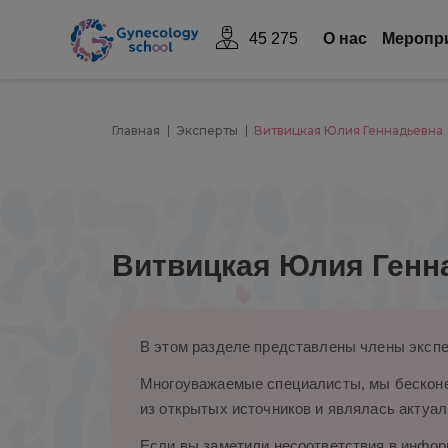
45 275
О нас
Mеропр
Главная
Эксперты
Витвицкая Юлия Геннадьевна
Витвицкая Юлия Генн
В этом разделе представлены члены экспе
Многоуважаемые специалисты, мы бесконе
из открытых источников и являлась актуал
Если вы заметили несоответствия в информ