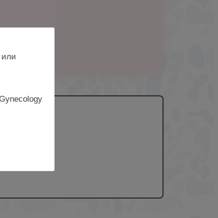
 или
 Gynecology