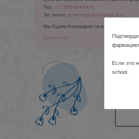
Тел.:
+7 (999) 894-83-41
Эл. почта:
gynecology@rusmedical.ru
Мы будем благодарны за ваши комментари
Подтверди
[gynecology]
фармацевт
Если это н
к. м. н
school.