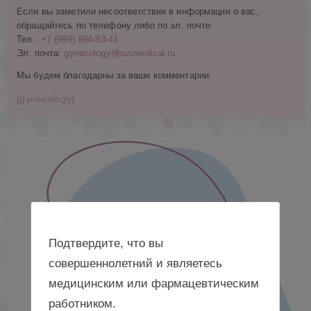
Если вы заметили несоответствия в информации о вас,
обращайтесь по телефону либо по эл. почте:
Тел.:
+7 (999) 894-83-41
Эл. почта:
gynecology@rusmedical.ru
Мы будем благодарны за ваши комментарии.
[gynecology]
Подтвердите, что вы
совершеннолетний и являетесь
медицинским или фармацевтическим
работником.