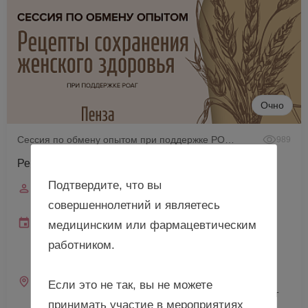
Очно
Сессия по обмену опытом при поддержке РОАГ
989
Рецепты сохранения женского здоровья, г. Пенза
Подтвердите, что вы
Спикер
Штах А.Ф.
совершеннолетний и являетесь
Дата и время
медицинским или фармацевтическим
18 сентября 2026
работником.
10:00—18:00 (мск)
10:00—18:00 (местное)
Место проведения
Если это не так, вы не можете
г. Пенза, ул. Лермонтова, д. 3 (Медицинский институт
принимать участие в мероприятиях
ФГБОУ ВО «ПГУ»)