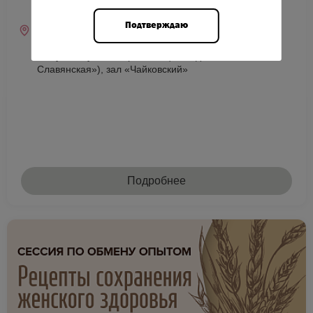
10:00—18:00 (местное)
Подтверждаю
Место проведения
г. Москва, площадь Евразии, д. 2, Radisson
Slavyanskaya Hotel (гостиница «Рэдиссон
Славянская»), зал «Чайковский»
Подробнее