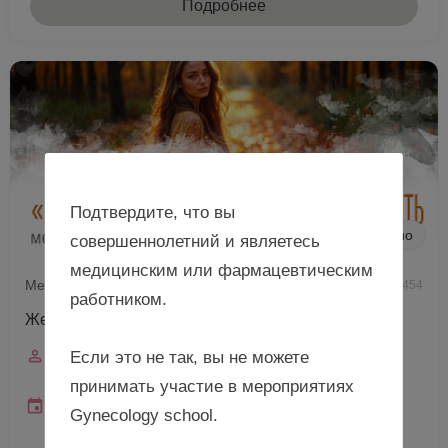
Подробнее
Подтвердите, что вы
Очно
совершеннолетний и являетесь
медицинским или фармацевтическим
Межрегиональная конференция РОАГ (очный формат)
2 454
работником.
Женское здоровье, Московская область
Спикеры
Если это не так, вы не можете
Зароченцева Н.В., Шмаков Р.Г.
принимать участие в мероприятиях
Дата и время
Gynecology school.
12 сентября 2026
10:00—18:00 (мск)