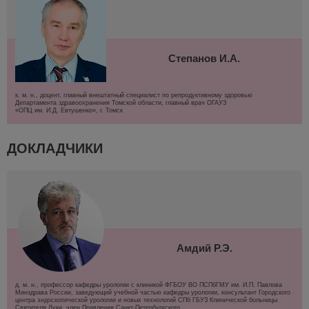
Степанов И.А.
к. м. н., доцент, главный внештатный специалист по репродуктивному здоровью
Департамента здравоохранения Томской области, главный врач ОГАУЗ
«ОПЦ им. И.Д. Евтушенко», г. Томск
ДОКЛАДЧИКИ
Амдий Р.Э.
д. м. н., профессор кафедры урологии с клиникой ФГБОУ ВО ПСПбГМУ им. И.П. Павлова
Минздрава России, заведующий учебной частью кафедры урологии, консультант Городского
центра эндоскопической урологии и новых технологий СПб ГБУЗ Клинической больницы
Святителя Луки, член Правления Санкт-Петербургского ...