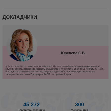
ДОКЛАДЧИКИ
Юренева С.В.
д. м. н., профессор, заместитель директора Института онкогинекологии и маммологии по
научной работе, профессор кафедры акушерства и гинекологии ИПО ФГБУ «НМИЦ АГП им.
В.И. Кулакова» Минздрава России, вице-президент МОО «Ассоциация гинекологов-
эндокринологов», член Президиума РАОП, заслуженный врач ...
45 272
300
Зарегистрированных
Мероприятия