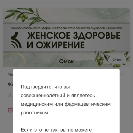
Очно
Межрегиональная конференция РОАГ
930
Женское здоровье и ожирение
Подтвердите, что вы
Спикеры
совершеннолетний и являетесь
Юренева С.В., Савельева И.В.
медицинским или фармацевтическим
Дата и время
работником.
19 сентября 2026
07:00—15:00 (мск)
10:00—18:00 (местное)
Если это не так, вы не можете