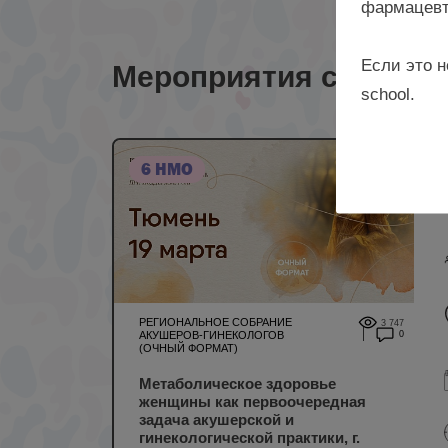
фармацевт
Если это н
Мероприятия с лекто
school.
6 НМО
РЕГИОНАЛЬНОЕ СОБРАНИЕ
3 747
АКУШЕРОВ-ГИНЕКОЛОГОВ
0
(ОЧНЫЙ ФОРМАТ)
Метаболическое здоровье
женщины как первоочередная
задача акушерской и
гинекологической практики, г.