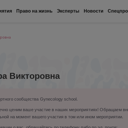
иятия
Право на жизнь
Эксперты
Новости
Спецпро
оровна
ра Викторовна
ртного сообщества Gynecology school.
чно ценим ваше участие в наших мероприятиях! Обращаем вни
ьной на момент вашего участия в том или ином мероприятии.
ации о вас, обращайтесь по телефону либо по эл. почте: