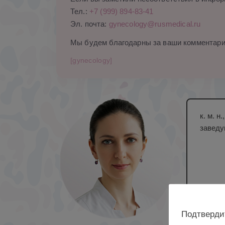
Тел.:
+7 (999) 894-83-41
Эл. почта:
gynecology@rusmedical.ru
Мы будем благодарны за ваши комментари
[gynecology]
к. м. 
заведу
Подтверди