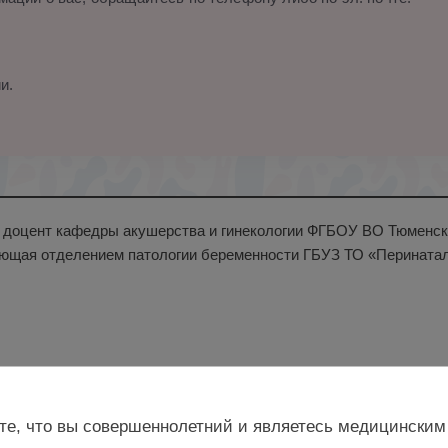
и.
н., доцент кафедры акушерства и гинекологии ФГБОУ ВО Тюменс
ющая отделением патологии беременности ГБУЗ ТО «Перинаталь
те, что вы совершеннолетний и являетесь медицинским