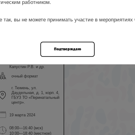
ическим работником.
е так, вы не можете принимать участие в мероприятиях
ром
Дубровина С.О.,
Подтверждаю
Кукарская И.И.,
Обоскалова Т.А.,
Сандакова Е.А.,
Капустин Р.В. и др.
очный формат
г. Тюмень, ул.
Даудельная, д. 1, корп. 4,
ГБУЗ ТО «Перинатальный
центр».
19 марта 2024
08:00—16:40 (мск)
10:00—18:40 (местное)