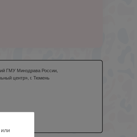
кий ГМУ Минздрава России,
ный центр», г. Тюмень
 или