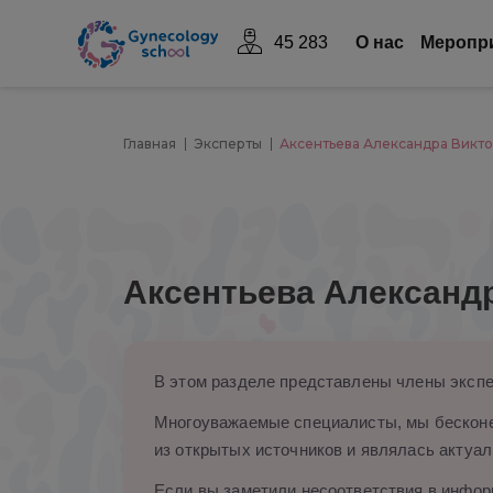
45 283
О нас
Mеропр
Главная
Эксперты
Аксентьева Александра Викт
Аксентьева Александ
В этом разделе представлены члены экспе
Многоуважаемые специалисты, мы бесконе
из открытых источников и являлась актуал
Если вы заметили несоответствия в информ