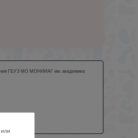
деления ГБУЗ МО МОНИИАГ им. академика
 или