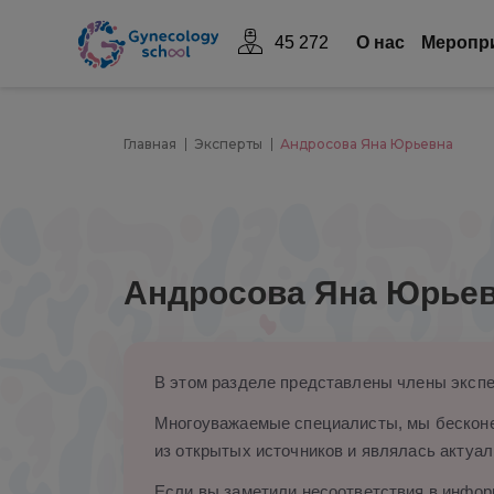
45 272
О нас
Mеропр
Главная
Эксперты
Андросова Яна Юрьевна
Андросова Яна Юрье
В этом разделе представлены члены экспе
Многоуважаемые специалисты, мы бесконе
из открытых источников и являлась актуал
Если вы заметили несоответствия в информ