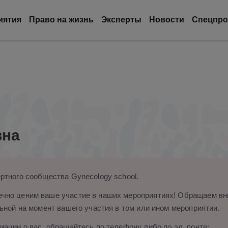
иятия
Право на жизнь
Эксперты
Новости
Спецпро
вна
ртного сообщества Gynecology school.
чно ценим ваше участие в наших мероприятиях! Обращаем вни
ьной на момент вашего участия в том или ином мероприятии.
ации о вас, обращайтесь по телефону либо по эл. почте: