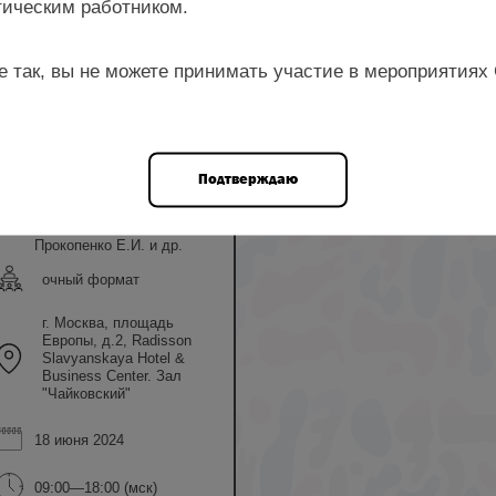
ическим работником.
е так, вы не можете принимать участие в мероприятиях
ром
Шмаков Р.Г.,
Подтверждаю
Краснопольская И.В.,
Ефремова Е.С.,
Попов А.А.,
Прокопенко Е.И. и др.
очный формат
г. Москва, площадь
Европы, д.2, Radisson
Slavyanskaya Hotel &
Business Center. Зал
"Чайковский"
18 июня 2024
09:00—18:00 (мск)