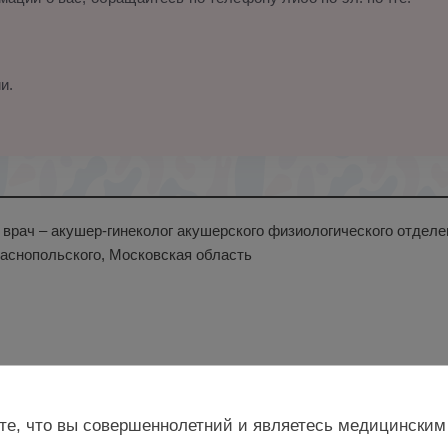
и.
н., врач – акушер-гинеколог акушерского физиологического от
раснопольского, Московская область
те, что вы совершеннолетний и являетесь медицинским