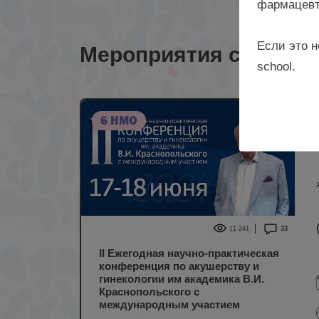
фармацевт
Если это н
Мероприятия с лекто
school.
6 НМО
11 241
33
II Ежегодная научно-практическая
конференция по акушерству и
гинекологии им академика В.И.
Краснопольского с
международным участием