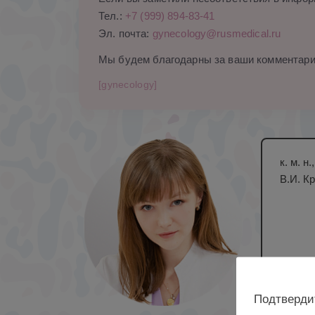
Тел.:
+7 (999) 894-83-41
Эл. почта:
gynecology@rusmedical.ru
Мы будем благодарны за ваши комментари
[gynecology]
к. м. 
В.И. К
Подтверди