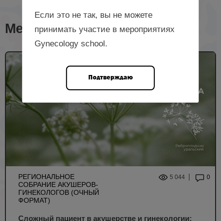
Если это не так, вы не можете
Мероприятия с лектором
принимать участие в мероприятиях
Gynecology school.
Подтверждаю
РЕГИОНАЛЬНОЕ
5 044
0
СОБРАНИЕ АКУШЕРОВ-
ГИНЕКОЛОГОВ (ОЧНЫЙ
ФОРМАТ)
Сложный пациент в акушерстве и гинекологии: