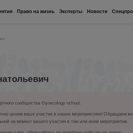
иятия
Право на жизнь
Эксперты
Новости
Спецпро
вич
натольевич
ртного сообщества Gynecology school.
чно ценим ваше участие в наших мероприятиях! Обращаем вни
ьной на момент вашего участия в том или ином мероприятии.
ации о вас, обращайтесь по телефону либо по эл. почте: