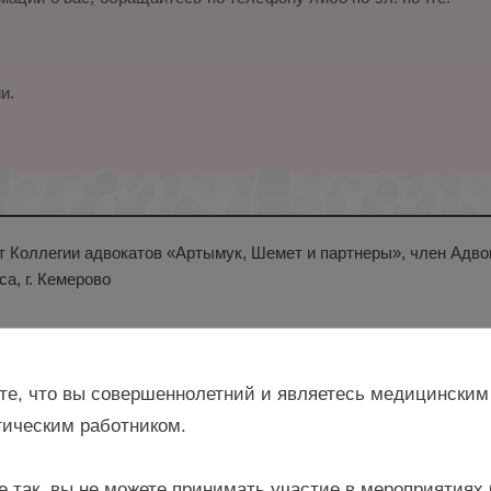
и.
т Коллегии адвокатов «Артымук, Шемет и партнеры», член Адво
са, г. Кемерово
те, что вы совершеннолетний и являетесь медицинским
ическим работником.
е так, вы не можете принимать участие в мероприятиях