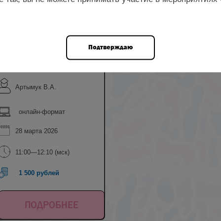
ром
Подтверждаю
Артымук В.А.
онлайн-формат
28 марта 2026
11:00—12:10 (мск)
1 500 рублей
ПОДРОБНЕЕ