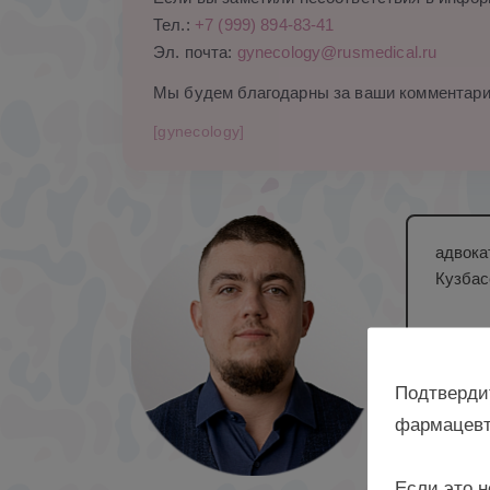
Тел.:
+7 (999) 894-83-41
Эл. почта:
gynecology@rusmedical.ru
Мы будем благодарны за ваши комментари
[gynecology]
адвока
Кузбас
Подтверди
фармацевт
Если это н