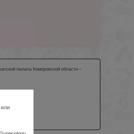
катской палаты Кемеровской области –
 или
 Gynecology