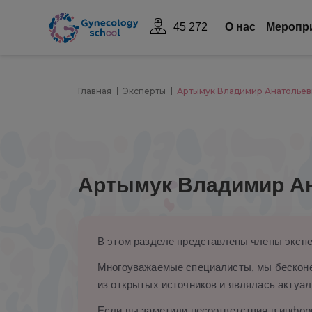
45 272
О нас
Mеропр
Главная
Эксперты
Артымук Владимир Анатолье
Артымук Владимир А
В этом разделе представлены члены экспе
Многоуважаемые специалисты, мы бесконе
из открытых источников и являлась актуал
Если вы заметили несоответствия в информ