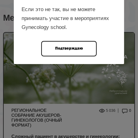
Если это не так, вы не можете
Мероприятия с лектором
принимать участие в мероприятиях
Gynecology school.
Подтверждаю
РЕГИОНАЛЬНОЕ
5 036
0
СОБРАНИЕ АКУШЕРОВ-
ГИНЕКОЛОГОВ (ОЧНЫЙ
ФОРМАТ)
Сложный пациент в акушерстве и гинекологии: