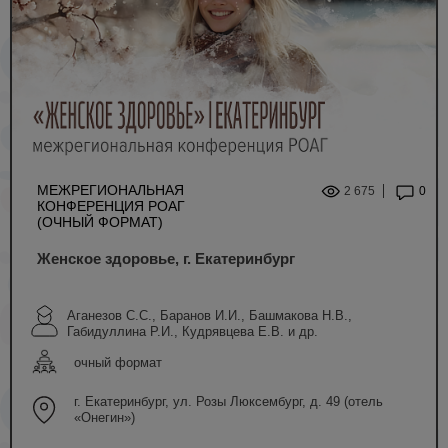
МЕЖРЕГИОНАЛЬНАЯ
2 675
0
КОНФЕРЕНЦИЯ РОАГ
(ОЧНЫЙ ФОРМАТ)
Женское здоровье, г. Екатеринбург
Аганезов С.С., Баранов И.И., Башмакова Н.В.,
Габидуллина Р.И., Кудрявцева Е.В. и др.
очный формат
г. Екатеринбург, ул. Розы Люксембург, д. 49 (отель
«Онегин»)