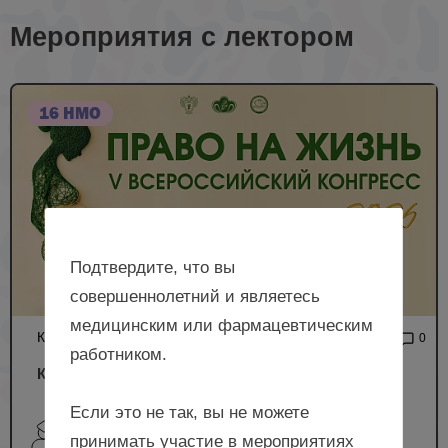
Мероприятия с лектором
16 НМО
Подтвердите, что вы
совершеннолетний и являетесь
медицинским или фармацевтическим
КОНГРЕСС
22 694
0
работником.
Конгресс «Право на жизнь»
Если это не так, вы не можете
Юренева С.В., Самофалова О.В., Бадикова Н.С.,
принимать участие в мероприятиях
Байрамова Г.Р., Баранов И.И. и др.