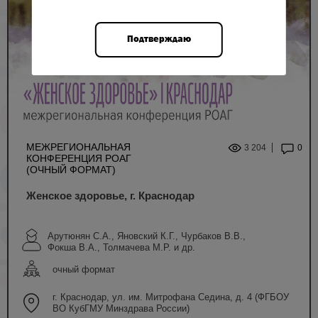
Подтверждаю
МЕЖРЕГИОНАЛЬНАЯ
3 204
0
КОНФЕРЕНЦИЯ РОАГ
(ОЧНЫЙ ФОРМАТ)
Женское здоровье, г. Краснодар
Арутюнян С.А., Яновский К.Г., Чурбаков В.В.,
Фокша В.А., Толмачева М.Р. и др.
очный формат
г. Краснодар, ул. им. Митрофана Седина, д. 4 (ФГБОУ
ВО КубГМУ Минздрава России)