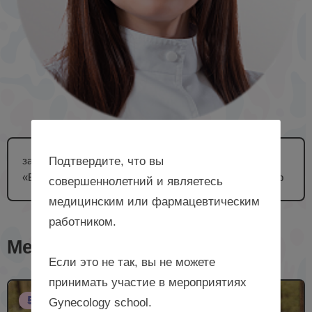
заведующая центром снижения веса клиники
Подтвердите, что вы
«Евромед», врач-эндокринолог, диетолог, г. Краснодар
совершеннолетний и являетесь
медицинским или фармацевтическим
работником.
Мероприятия с лектором
Если это не так, вы не можете
принимать участие в мероприятиях
5 НМО
Gynecology school.