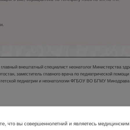
и.
н., главный внештатный специалист неонатолог Министерства зд
тостан, заместитель главного врача по педиатрической помо
тетской педиатрии и неонатологии ФГБОУ ВО БГМУ Минздрава Р
те, что вы совершеннолетний и являетесь медицинским