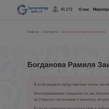
45 272
О нас
Mеропр
Главная
Эксперты
Богданова Рамиля Заитовна
Богданова Рамиля За
В этом разделе представлены члены экспе
Многоуважаемые специалисты, мы бесконе
из открытых источников и являлась актуал
Если вы заметили несоответствия в информ