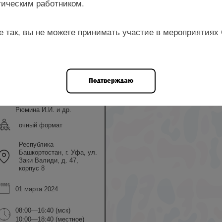
ическим работником.
е так, вы не можете принимать участие в мероприятиях
ром
Богданова Р.З.,
Подтверждаю
Шангареева З.А.,
Фаткуллина И.Б.,
Санникова А.В.,
Рюмина И.И. и др.
очный формат
Республика
Башкортостан, г. Уфа, ул.
Заки Валиди, д. 47,
корпус 8
01 марта 2024
08:00—16:40 (мск)
10:00—18:40 (местное)