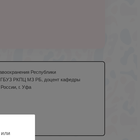
равоохранения Республики
щи ГБУЗ РКПЦ МЗ РБ, доцент кафедры
оссии, г. Уфа
 или