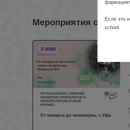
фармацевт
Если это н
Мероприятия с лекто
school.
5 НМО
РЕГИОНАЛЬНОЕ СОБРАНИЕ
5 303
АКУШЕРОВ-ГИНЕКОЛОГОВ И
0
НЕОНАТОЛОГОВ (ОЧНЫЙ
ФОРМАТ)
От менархе до менопаузы, г. Уфа