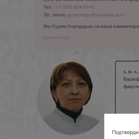
Тел.:
+7 (999) 894-83-41
Эл. почта:
gynecology@rusmedical.ru
Мы будем благодарны за ваши комментари
[gynecology]
к. м. 
Башкор
факуль
Подтверди