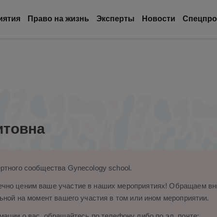
иятия
Право на жизнь
Эксперты
Новости
Спецпро
итовна
ртного сообщества Gynecology school.
чно ценим ваше участие в наших мероприятиях! Обращаем вни
ьной на момент вашего участия в том или ином мероприятии.
ации о вас, обращайтесь по телефону либо по эл. почте: