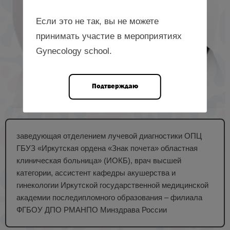
Если это не так, вы не можете
принимать участие в мероприятиях
Gynecology school.
Подтверждаю
заведующая отделением лучевой диагностики ОПЦ
ГБУЗ «Иркутская ордена «Знак почета» областная
клиническая больница» (ИОКБ), врач высшей
категории, ассистент кафедры акушерства и
гинекологии Иркутской государственной медицинской
академии последипломного образования – филиала
ФГБОУ ДПО РМАНПО Минздрава России