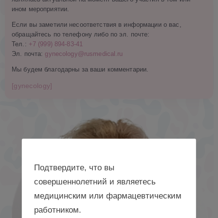
ином мероприятии.
Если вы заметили несоответствия в информации о вас,
обращайтесь по телефону либо по эл. почте:
Тел.:
+7 (999) 894-83-41
Эл. почта:
gynecology@rusmedical.ru
Мы будем благодарны за ваши комментарии.
[gynecology]
Подтвердите, что вы
совершеннолетний и являетесь
медицинским или фармацевтическим
работником.