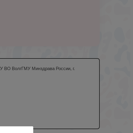
ОУ ВО ВолгГМУ Минздрава России, г.