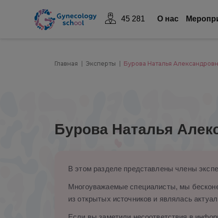
45 281
О нас
Mеропр
Главная
Эксперты
Бурова Наталья Александров
Бурова Наталья Алек
В этом разделе представлены члены экспе
Многоуважаемые специалисты, мы бесконе
из открытых источников и являлась актуал
Если вы заметили несоответствия в информ