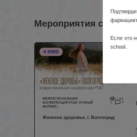
Подтверди
фармацевт
Мероприятия с лекто
Если это н
school.
4 НМО
МЕЖРЕГИОНАЛЬНАЯ
2 401
КОНФЕРЕНЦИЯ РОАГ (ОЧНЫЙ
0
ФОРМАТ)
Женское здоровье, г. Волгоград