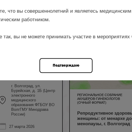
те, что вы совершеннолетний и являетесь медицинским
ическим работником.
ром
е так, вы не можете принимать участие в мероприятиях
Попова Е.А.,
6 НМО
Мирошников А.Е.,
Ленская Т.Д.,
Гриценко И.А.,
Подтверждаю
Амбарцумян Т.Ж. и др.
очный формат
г. Волгоград, ул.
Бурейская, д. 1Б (Центр
РЕГИОНАЛЬНОЕ СОБРАНИЕ
электронного
АКУШЕРОВ-ГИНЕКОЛОГОВ
медицинского
(ОЧНЫЙ ФОРМАТ)
образования ФГБОУ ВО
ВолгГМУ Минздрава
Репродуктивное здоров
России)
женщины: от менархе до
менопаузы, г. Волгоград
27 марта 2026