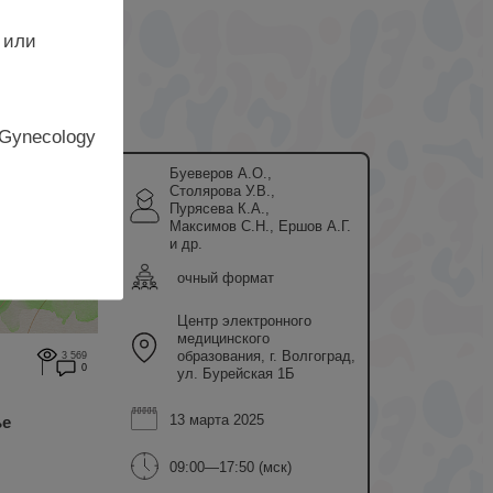
 или
 Gynecology
Буеверов А.О.,
Столярова У.В.,
Пурясева К.А.,
Максимов С.Н., Ершов А.Г.
и др.
очный формат
Центр электронного
медицинского
образования, г. Волгоград,
3 569
0
ул. Бурейская 1Б
13 марта 2025
ье
09:00—17:50 (мск)