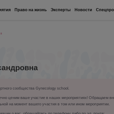
иятия
Право на жизнь
Эксперты
Новости
Спецпро
на
сандровна
ртного сообщества Gynecology school.
чно ценим ваше участие в наших мероприятиях! Обращаем вни
ьной на момент вашего участия в том или ином мероприятии.
ации о вас, обращайтесь по телефону либо по эл. почте: