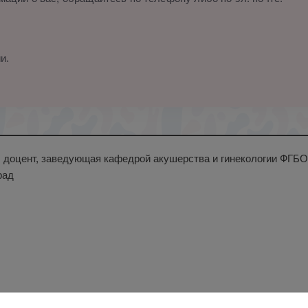
и.
н., доцент, заведующая кафедрой акушерства и гинекологии ФГБ
рад