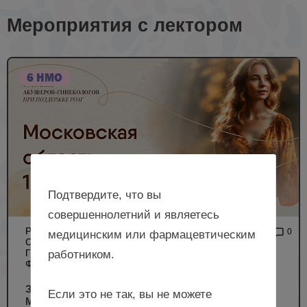
Мероприятия с лектором
6 НМО
Подтвердите, что вы
совершеннолетний и являетесь
РЕГИОНАЛЬНОЕ
7 483
0
медицинским или фармацевтическим
СОБРАНИЕ АКУШЕРОВ-
ГИНЕКОЛОГОВ (ОЧНЫЙ
работником.
ФОРМАТ)
Здоровье женщины: от менархе до менопаузы,
Если это не так, вы не можете
Московская область