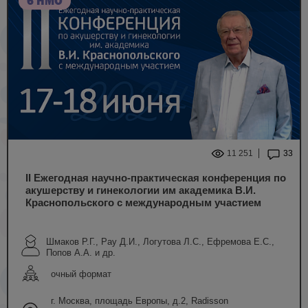
6 НМО
11 251
33
II Ежегодная научно-практическая конференция по
акушерству и гинекологии им академика В.И.
Краснопольского с международным участием
Шмаков Р.Г., Рау Д.И., Логутова Л.С., Ефремова Е.С.,
Попов А.А. и др.
очный формат
г. Москва, площадь Европы, д.2, Radisson