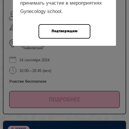
принимать участие в мероприятиях
Gynecology school.
Краснопольская И.В., Рубец Е.И., Давыдов С.И.,
Меньшикова Н.С., Семиошина О.Е. и др.
очный формат
Подтверждаю
г. Москва, площадь Европы, д.2, Radisson
Slavyanskaya Hotel & Business Center. Зал
"Чайковский"
14 сентября 2024
10:00—18:45 (мск)
Участие бесплатное
ПОДРОБНЕЕ