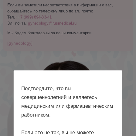
Если вы заметили несоответствия в информации о вас,
обращайтесь по телефону либо по эл. почте:
Тел.:
+7 (999) 894-83-41
Эл. почта:
gynecology@rusmedical.ru
Мы будем благодарны за ваши комментарии.
[gynecology]
Подтвердите, что вы
совершеннолетний и являетесь
медицинским или фармацевтическим
работником.
Если это не так, вы не можете