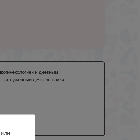
онкогинекологией и дневным
 заслуженный деятель науки
 или