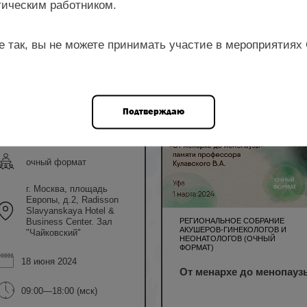
ическим работником.
е так, вы не можете принимать участие в мероприятиях
ром
Шмаков Р.Г.,
Подтверждаю
5 НМО
Андреева Е.Н.,
Шакая М.Н., Пушкарь Д.Ю.,
Прокопенко Е.И. и др.
очный формат
г. Москва, площадь
Европы, д.2, Radisson
Slavyanskaya Hotel &
РЕГИОНАЛЬНОЕ СОБРАНИЕ
Business Center. Зал
АКУШЕРОВ-ГИНЕКОЛОГОВ И
"Чайковский"
НЕОНАТОЛОГОВ (ОЧНЫЙ
ФОРМАТ)
18 июня 2024
От менархе до менопаузы
09:00—18:00 (мск)