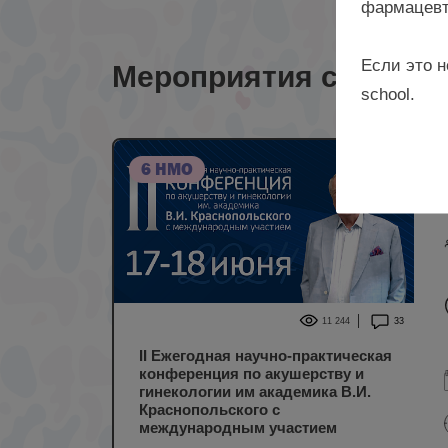
фармацевт
Если это н
Мероприятия с лекто
school.
6 НМО
11 244
33
II Ежегодная научно-практическая
конференция по акушерству и
гинекологии им академика В.И.
Краснопольского с
международным участием