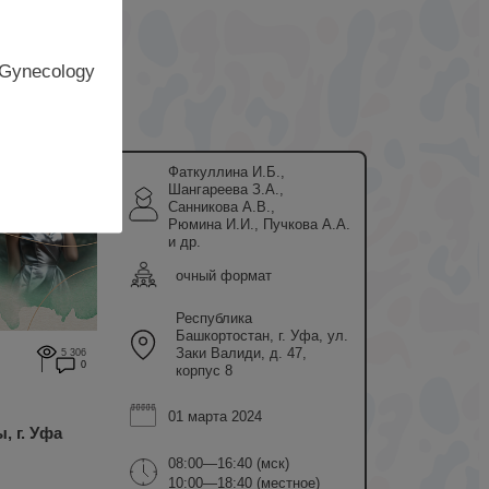
 Gynecology
Фаткуллина И.Б.,
Шангареева З.А.,
Санникова А.В.,
Рюмина И.И., Пучкова А.А.
и др.
очный формат
Республика
Башкортостан, г. Уфа, ул.
Заки Валиди, д. 47,
5 306
0
корпус 8
01 марта 2024
, г. Уфа
08:00—16:40 (мск)
10:00—18:40 (местное)