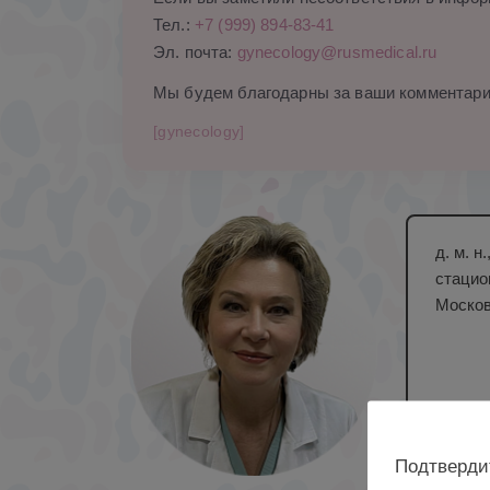
Тел.:
+7 (999) 894-83-41
Эл. почта:
gynecology@rusmedical.ru
Мы будем благодарны за ваши комментари
[gynecology]
д. м. 
стацио
Москов
Подтверди