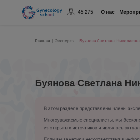
45 275
О нас
Mеропр
Главная
Эксперты
Буянова Светлана Николаевн
Буянова Светлана Ни
В этом разделе представлены члены экспе
Многоуважаемые специалисты, мы бесконе
из открытых источников и являлась актуал
Если вы заметили несоответствия в информ