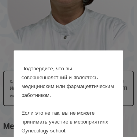
Подтвердите, что вы
совершеннолетний и являетесь
к. м. н., врач-генетик отделения клинической генетики
медицинским или фармацевтическим
Института репродуктивной генетики ФГБУ «НМИЦ АГП
работником.
им. В.И. Кулакова» Минздрава России, г. Москва
Если это не так, вы не можете
принимать участие в мероприятиях
Мероприятия с лектором
Gynecology school.