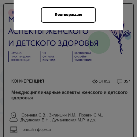
5 НМО
Подтверждаю
КОНФЕРЕНЦИЯ
14 852
357
Междисциплинарные аспекты женского и детского
здоровья
Юренева С.В., Зиганшин И.М., Пронин С.М.,
Дудинская Е.Н., Думановская М.Р. и др.
онлайн-формат