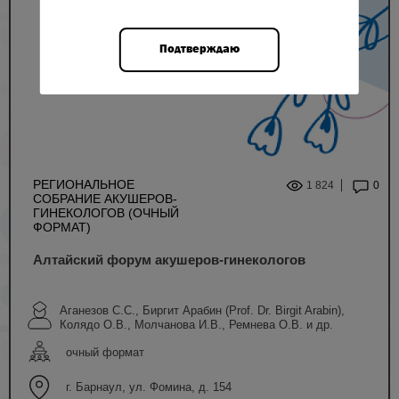
Подтверждаю
РЕГИОНАЛЬНОЕ
1 824
0
СОБРАНИЕ АКУШЕРОВ-
ГИНЕКОЛОГОВ (ОЧНЫЙ
ФОРМАТ)
Алтайский форум акушеров-гинекологов
Аганезов С.С., Биргит Арабин (Prof. Dr. Birgit Arabin),
Колядо О.В., Молчанова И.В., Ремнева О.В. и др.
очный формат
г. Барнаул, ул. Фомина, д. 154