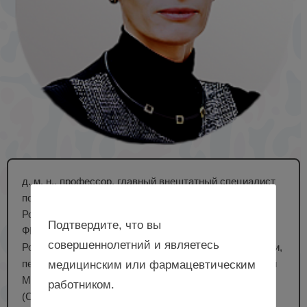
д. м. н., профессор, главный внештатный специалист
по репродуктивному здоровью женщин Минздрава
России, заместитель директора по научной работе
Подтвердите, что вы
ФГБУ «НМИЦ АГП им. В.И. Кулакова» Минздрава
совершеннолетний и являетесь
России, профессор кафедры акушерства, гинекологии,
перинатологии и репродуктологии ФГАОУ ВО Первый
медицинским или фармацевтическим
МГМУ им. И.М. Сеченова Минздрава России
работником.
(Сеченовский Университет), г. Москва