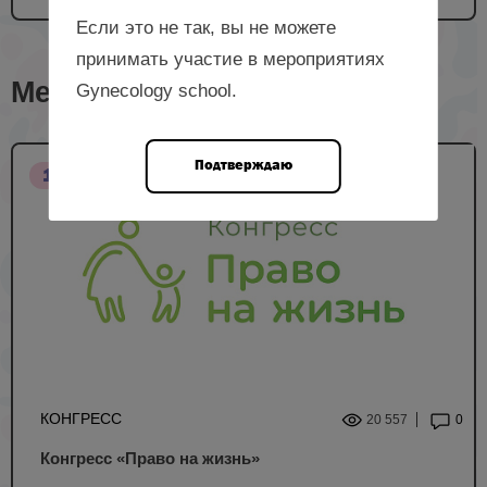
Если это не так, вы не можете
принимать участие в мероприятиях
Мероприятия с лектором
Gynecology school.
Подтверждаю
18 НМО
КОНГРЕСС
20 557
0
Конгресс «Право на жизнь»