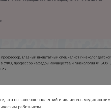
и.
н., профессор, главный внештатный специалист гинеколог детско
 в УФО, профессор кафедры акушерства и гинекологии ФГБОУ 
нск
те, что вы совершеннолетний и являетесь медицинским
ическим работником.