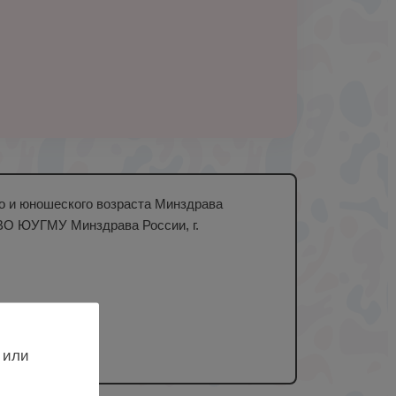
го и юношеского возраста Минздрава
ВО ЮУГМУ Минздрава России, г.
 или