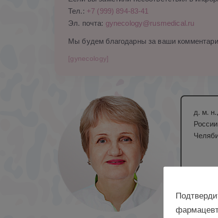
Тел.:
+7 (999) 894-83-41
Эл. почта:
gynecology@rusmedical.ru
Мы будем благодарны за ваши комментари
[gynecology]
д. м. 
России
Челяби
Подтверди
фармацевт