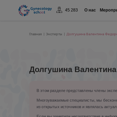
45 283
О нас
Mеропр
Главная
Эксперты
Долгушина Валентина Федор
Долгушина Валентина
В этом разделе представлены члены экспе
Многоуважаемые специалисты, мы бесконе
из открытых источников и являлась актуал
Если вы заметили несоответствия в информ