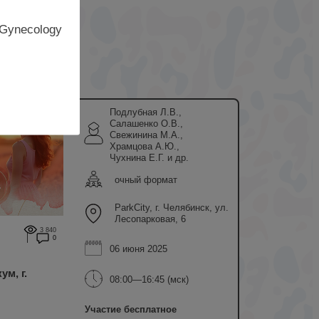
 Gynecology
Подлубная Л.В.,
Салашенко О.В.,
Свежинина М.А.,
Храмцова А.Ю.,
Чухнина Е.Г. и др.
очный формат
ParkCity, г. Челябинск, ул.
Лесопарковая, 6
3 840
0
06 июня 2025
м, г.
08:00—16:45 (мск)
Участие бесплатное