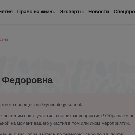
иятия
Право на жизнь
Эксперты
Новости
Спецпро
овна
 Федоровна
ртного сообщества Gynecology school.
чно ценим ваше участие в наших мероприятиях! Обращаем вни
ьной на момент вашего участия в том или ином мероприятии.
ации о вас, обращайтесь по телефону либо по эл. почте: