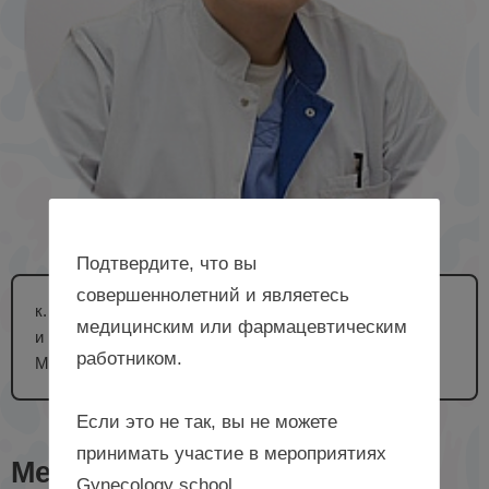
Подтвердите, что вы
совершеннолетний и являетесь
к. м. н., доцент, доцент кафедры акушерства
медицинским или фармацевтическим
и гинекологии № 1 с курсом ДПО ФГБОУ ВО СтГМУ
работником.
Минздрава России, г. Ставрополь
Если это не так, вы не можете
принимать участие в мероприятиях
Мероприятия с лектором
Gynecology school.