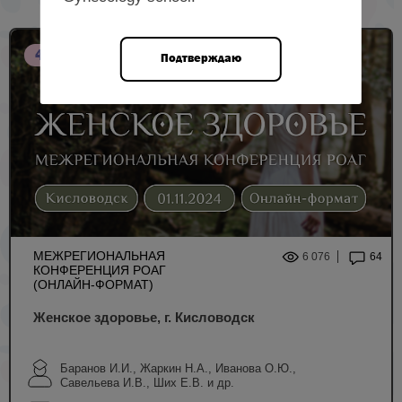
4 НМО
Подтверждаю
МЕЖРЕГИОНАЛЬНАЯ
6 076
64
КОНФЕРЕНЦИЯ РОАГ
(ОНЛАЙН-ФОРМАТ)
Женское здоровье, г. Кисловодск
Баранов И.И., Жаркин Н.А., Иванова О.Ю.,
Савельева И.В., Ших Е.В. и др.