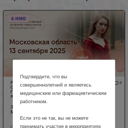
6 НМО
Подтвердите, что вы
РЕГИОНАЛЬНОЕ
5 728
0
совершеннолетний и являетесь
СОБРАНИЕ АКУШЕРОВ-
ГИНЕКОЛОГОВ (ОЧНЫЙ
медицинским или фармацевтическим
ФОРМАТ)
работником.
Здоровье женщины: от менархе до менопаузы,
Московская область
Если это не так, вы не можете
принимать участие в мероприятиях