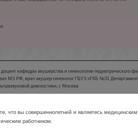
и.
н., доцент кафедры акушерства и гинекологии педиатрического
ва» МЗ РФ, врач акушер-гинеколог ГБУЗ «ГКБ №31 Департамент
льтразвуковой диагностики, г. Москва
те, что вы совершеннолетний и являетесь медицинским
ическим работником.