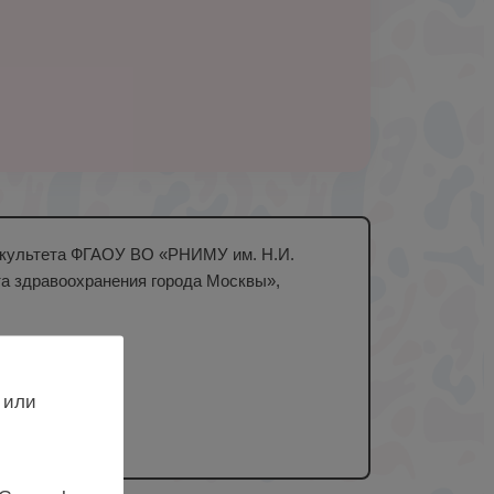
 факультета ФГАОУ ВО «РНИМУ им. Н.И.
а здравоохранения города Москвы»,
 или