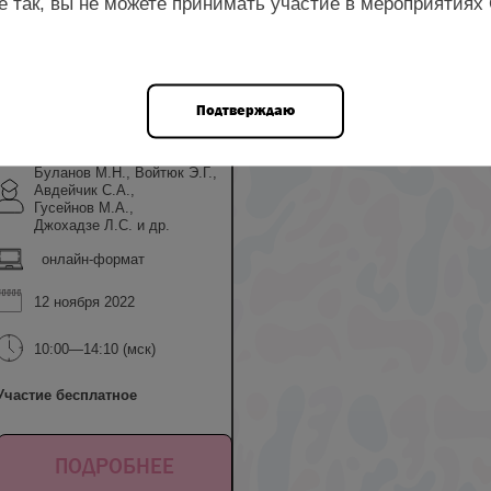
е так, вы не можете принимать участие в мероприятиях
ром
Подтверждаю
Буланов М.Н., Войтюк Э.Г.,
Авдейчик С.А.,
Гусейнов М.А.,
Джохадзе Л.С. и др.
онлайн-формат
12 ноября 2022
10:00—14:10 (мск)
Участие бесплатное
ПОДРОБНЕЕ