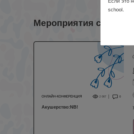
Если это н
school.
Мероприятия с лекто
ОНЛАЙН-КОНФЕРЕНЦИЯ
2 067
0
Акушерство:NB!