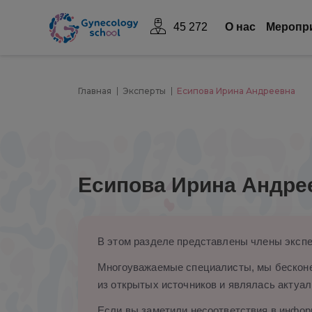
45 272
О нас
Mеропр
Главная
Эксперты
Есипова Ирина Андреевна
Есипова Ирина Андре
В этом разделе представлены члены экспе
Многоуважаемые специалисты, мы бесконе
из открытых источников и являлась актуал
Если вы заметили несоответствия в информ