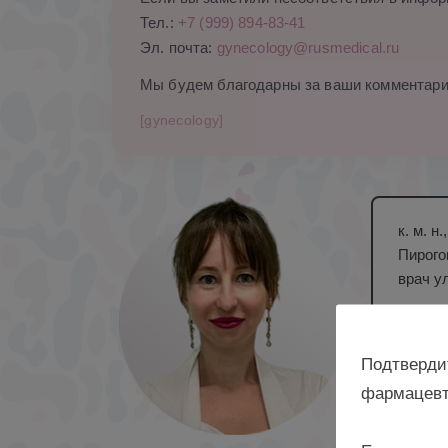
Тел.:
+7 (999) 894-83-41
Эл. почта:
gynecology@rusmedical.ru
Мы будем благодарны за ваши комментари
[gynecology]
к. м. 
Пирого
врач у
Подтверди
фармацевт