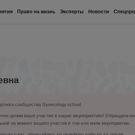
иятия
Право на жизнь
Эксперты
Новости
Спецпро
евна
ртного сообщества Gynecology school.
чно ценим ваше участие в наших мероприятиях! Обращаем вни
ьной на момент вашего участия в том или ином мероприятии.
ации о вас, обращайтесь по телефону либо по эл. почте: