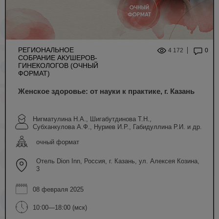
РЕГИОНАЛЬНОЕ
4 172
0
СОБРАНИЕ АКУШЕРОВ-
ГИНЕКОЛОГОВ (ОЧНЫЙ
ФОРМАТ)
Женское здоровье: от науки к практике, г. Казань
Нигматулина Н.А., Шигабутдинова Т.Н.,
Субханкулова А.Ф., Нуриев И.Р., Габидуллина Р.И. и др.
очный формат
Отель Dion Inn, Россия, г. Казань, ул. Алексея Козина,
3
08 февраля 2025
10:00—18:00 (мск)