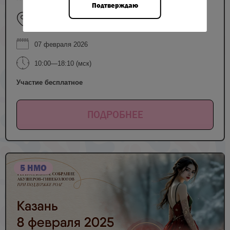
Подтверждаю
г. Казань, ул. Николая Ершова, д. 1А (Конгресс-центр
Korston)
07 февраля 2026
10:00—18:10 (мск)
Участие бесплатное
ПОДРОБНЕЕ
5 НМО