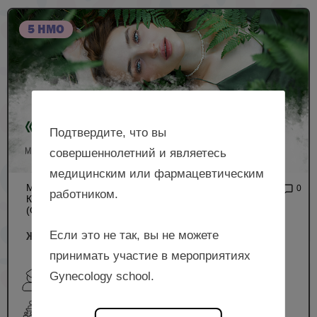
5 НМО
Подтвердите, что вы
совершеннолетний и являетесь
медицинским или фармацевтическим
МЕЖРЕГИОНАЛЬНАЯ
2 843
0
работником.
КОНФЕРЕНЦИЯ РОАГ
(ОЧНЫЙ ФОРМАТ)
Если это не так, вы не можете
Женское здоровье, г. Казань
принимать участие в мероприятиях
Gynecology school.
Фаткуллин Ф.И., Капелюшник П.Л., Терещенкова Д.И.,
Якупова С.П., Йылмаз Т.С. и др.
очный формат