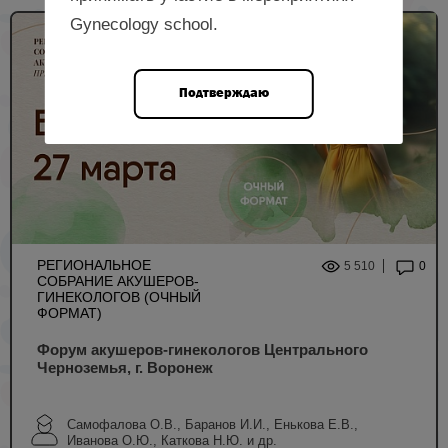
Gynecology school.
Подтверждаю
РЕГИОНАЛЬНОЕ
5 510
0
СОБРАНИЕ АКУШЕРОВ-
ГИНЕКОЛОГОВ (ОЧНЫЙ
ФОРМАТ)
Форум акушеров-гинекологов Центрального
Черноземья, г. Воронеж
Самофалова О.В., Баранов И.И., Енькова Е.В.,
Иванова О.Ю., Каткова Н.Ю. и др.