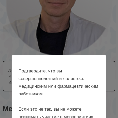
д. м. н., доцент, профессор кафедры акушерства
Подтвердите, что вы
и гинекологии, медицинской генетики ФГБОУ ВО
совершеннолетний и являетесь
Ивановский ГМУ Минздрава России, г. Иваново
медицинским или фармацевтическим
работником.
Мероприятия с лектором
Если это не так, вы не можете
принимать участие в мероприятиях