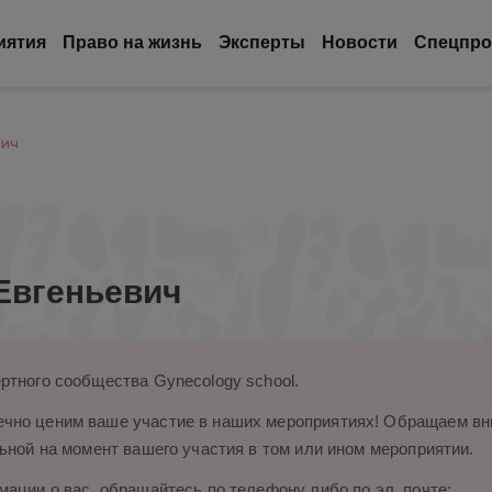
иятия
Право на жизнь
Эксперты
Новости
Спецпро
вич
Евгеньевич
ртного сообщества Gynecology school.
чно ценим ваше участие в наших мероприятиях! Обращаем вни
ьной на момент вашего участия в том или ином мероприятии.
ации о вас, обращайтесь по телефону либо по эл. почте: