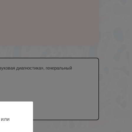
уковая диагностика», генеральный
 или