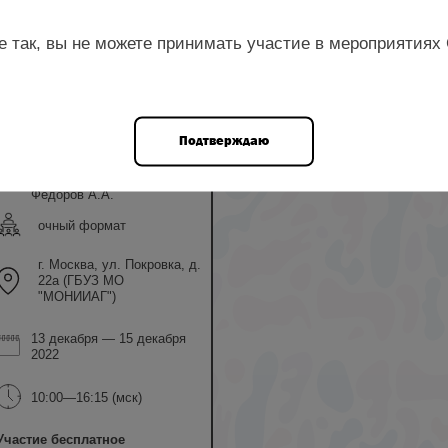
ром
е так, вы не можете принимать участие в мероприятиях
Чечнева М.А.,
Подтверждаю
Григорчук С.Е.,
Земскова Н.Ю.,
Тихомирова Е.В.,
Федоров А.А.
очный формат
г. Москва, ул. Покровка, д.
22а (ГБУЗ МО
"МОНИИАГ")
13 декабря — 15 декабря
2022
10:00—16:15 (мск)
Участие бесплатное