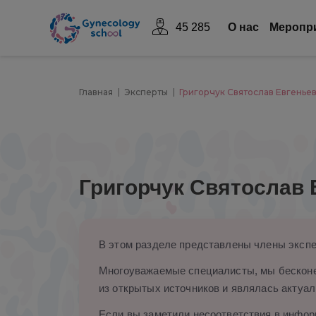
45 285
О нас
Mеропр
Главная
Эксперты
Григорчук Святослав Евгенье
Григорчук Святослав 
В этом разделе представлены члены экспе
Многоуважаемые специалисты, мы бесконе
из открытых источников и являлась актуал
Если вы заметили несоответствия в информ