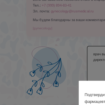
Тел.:
+7 (999) 894-83-41
Эл. почта:
gynecology@rusmedical.ru
Мы будем благодарны за ваши комментари
[gynecology]
врач в
директ
Подтверди
фармацевт