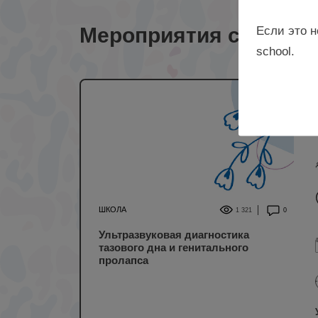
Мероприятия с лекто
Если это н
school.
ШКОЛА
1 321
0
Ультразвуковая диагностика
тазового дна и генитального
пролапса