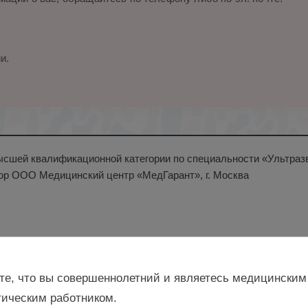
и.
ысшей квалификационной категории по специальности «Ультразв
ор ООО Медицинский центр «МедГарант», г. Москва
те, что вы совершеннолетний и являетесь медицинским
ическим работником.