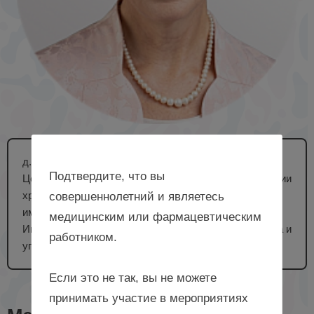
д. м. н., профессор, ведущий научный сотрудник
Подтвердите, что вы
Центра компетенций НТИ по направлению «Технологии
хранения и анализа больших данных» на базе МГУ
совершеннолетний и являетесь
имени М.В. Ломоносова, научный руководитель
медицинским или фармацевтическим
Института Фармакоинформатики ФИЦ «Информатика и
работником.
управление» РАН, г. Москва
Если это не так, вы не можете
принимать участие в мероприятиях