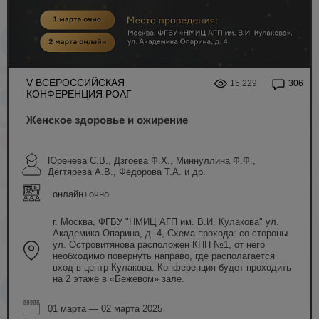
V ВСЕРОССИЙСКАЯ
15 229
306
КОНФЕРЕНЦИЯ РОАГ
Женское здоровье и ожирение
Юренева С.В., Дзгоева Ф.Х., Миннуллина Ф.Ф.,
Дегтярева А.В., Федорова Т.А. и др.
онлайн+очно
г. Москва, ФГБУ "НМИЦ АГП им. В.И. Кулакова" ул.
Академика Опарина, д. 4, Схема прохода: со стороны
ул. Островитянова расположен КПП №1, от него
необходимо повернуть направо, где располагается
вход в центр Кулакова. Конференция будет проходить
на 2 этаже в «Бежевом» зале.
01 марта — 02 марта 2025