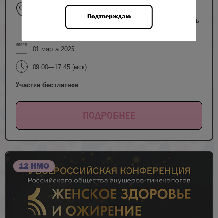
ул. Островитянова расположен КПП №1, от него
необходимо повернуть направо, где располагается
Подтверждаю
вход в центр Кулакова. Конференция будет проходить
на 2 этаже в «Бежевом» зале.
01 марта 2025
09:00—17:45 (мск)
Участие бесплатное
ПОДРОБНЕЕ
12 НМО