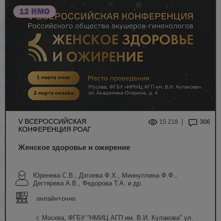
12 НМО
V ВСЕРОССИЙСКАЯ
15 218
306
КОНФЕРЕНЦИЯ РОАГ
Женское здоровье и ожирение
Юренева С.В., Дзгоева Ф.Х., Миннуллина Ф.Ф.,
Дегтярева А.В., Федорова Т.А. и др.
онлайн+очно
г. Москва, ФГБУ "НМИЦ АГП им. В.И. Кулакова" ул.