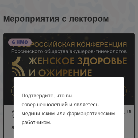
Мероприятия с лектором
6 НМО
Подтвердите, что вы
совершеннолетний и являетесь
V ВСЕРОССИЙСКАЯ
3 131
9
медицинским или фармацевтическим
КОНФЕРЕНЦИЯ РОАГ
работником.
Женское здоровье и ожирение