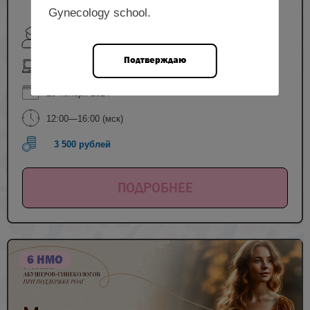
Gynecology school.
Баринова И.В., Капитанова О.В., Федоров А.А.,
Чечнева М.А.
Подтверждаю
онлайн-формат
23 ноября 2024
12:00—16:00 (мск)
3 500 рублей
ПОДРОБНЕЕ
6 НМО