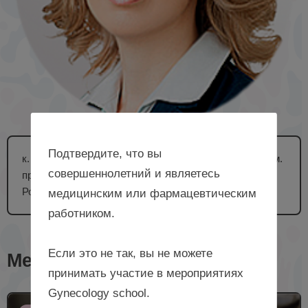
Подтвердите, что вы
к. м. н., доцент кафедры акушерства и гинекологии им.
совершеннолетний и являетесь
проф. Г.А. Ушаковой ФГБОУ ВО КемГМУ Минздрава
России, г. Кемерово
медицинским или фармацевтическим
работником.
Если это не так, вы не можете
Мероприятия с лектором
принимать участие в мероприятиях
Gynecology school.