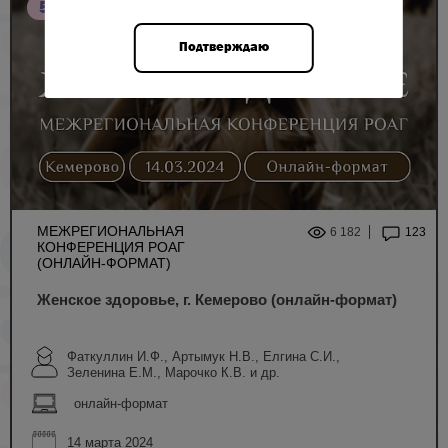
5 НМО
Подтверждаю
МЕЖРЕГИОНАЛЬНАЯ
6 182
123
КОНФЕРЕНЦИЯ РОАГ
(ОНЛАЙН-ФОРМАТ)
Женское здоровье, г. Кемерово (онлайн-формат)
Фаткуллин И.Ф., Артымук Н.В., Елгина С.И.,
Зеленина Е.М., Марочко К.В. и др.
онлайн-формат
14 марта 2024