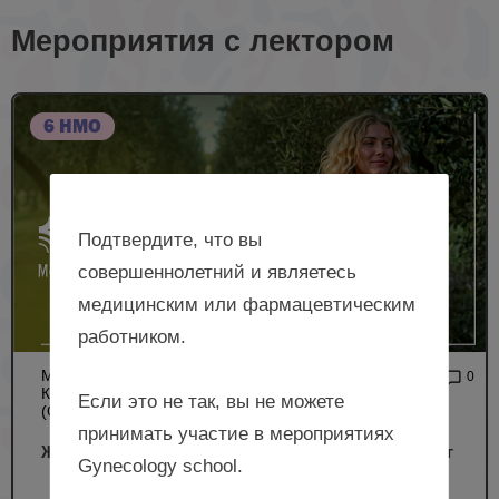
Мероприятия с лектором
6 НМО
Подтвердите, что вы
совершеннолетний и являетесь
медицинским или фармацевтическим
работником.
МЕЖРЕГИОНАЛЬНАЯ
4 813
0
КОНФЕРЕНЦИЯ РОАГ
Если это не так, вы не можете
(ОЧНЫЙ ФОРМАТ)
принимать участие в мероприятиях
Женское здоровье и ожирение, г. Санкт-Петербург
Gynecology school.