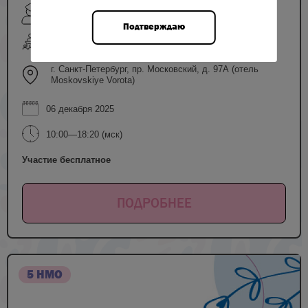
Юренева С.В., Лискер А.В., Акиньшина С.В.,
Пьяных О.П., Аверкова В.Г. и др.
Подтверждаю
очный формат
г. Санкт-Петербург, пр. Московский, д. 97А (отель
Moskovskiye Vorota)
06 декабря 2025
10:00—18:20 (мск)
Участие бесплатное
ПОДРОБНЕЕ
5 НМО