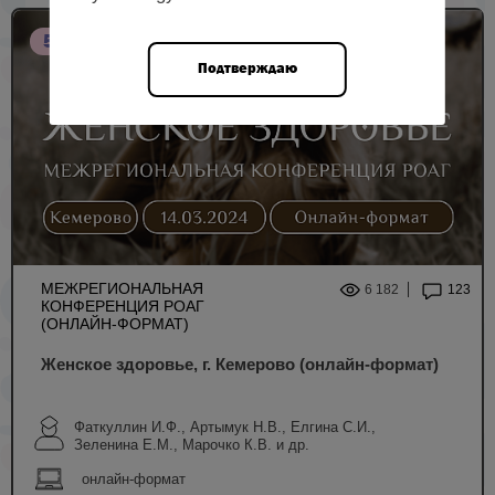
5 НМО
Подтверждаю
МЕЖРЕГИОНАЛЬНАЯ
6 182
123
КОНФЕРЕНЦИЯ РОАГ
(ОНЛАЙН-ФОРМАТ)
Женское здоровье, г. Кемерово (онлайн-формат)
Фаткуллин И.Ф., Артымук Н.В., Елгина С.И.,
Зеленина Е.М., Марочко К.В. и др.
онлайн-формат