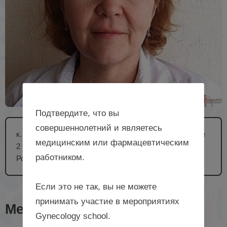
Подтвердите, что вы
совершеннолетний и являетесь
к. м. н., доцент кафедры акушерства и гинекологии №
медицинским или фармацевтическим
2 ФГБОУ ВО ВГМУ им. Н.Н. Бурденко Минздрава
работником.
России, г. Воронеж
Если это не так, вы не можете
принимать участие в мероприятиях
Мероприятия с лектором
Gynecology school.