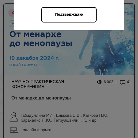
4 НМО
Подтверждаю
НАУЧНО-ПРАКТИЧЕСКАЯ
6 003
41
КОНФЕРЕНЦИЯ
От менархе до менопаузы
Габидуллина Р.И., Енькова Е.В., Каткова Н.Ю.,
Карахалис Л.Ю., Тетруашвили Н.К. и др.
онлайн-формат